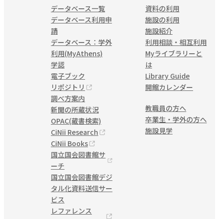
データベース一覧
資料の利用
データベース利用申
施設の利用
請
施設紹介
データベース：学外
利用相談・相互利用
利用(MyAthens)
Myライブラリーと
学認
は
電子ブック
Library Guide
リポジトリ
開館カレンダー
調べ方案内
教職員の方へ
新聞の所蔵状況
卒業生・学外の方へ
OPAC(蔵書検索)
施設見学
CiNii Research
CiNii Books
国立国会図書館サ
ーチ
国立国会図書館デジ
タル化資料送信サー
ビス
レファレンス