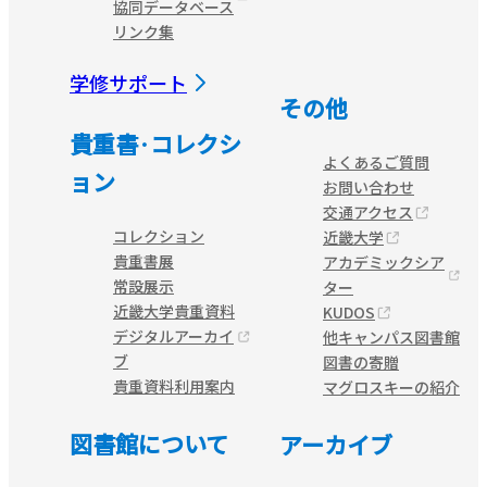
協同データベース
リンク集
学修サポート
その他
貴重書·コレクシ
よくあるご質問
ョン
お問い合わせ
交通アクセス
コレクション
近畿大学
貴重書展
アカデミックシア
常設展示
ター
近畿大学貴重資料
KUDOS
デジタルアーカイ
他キャンパス図書館
ブ
図書の寄贈
貴重資料利用案内
マグロスキーの紹介
図書館について
アーカイブ