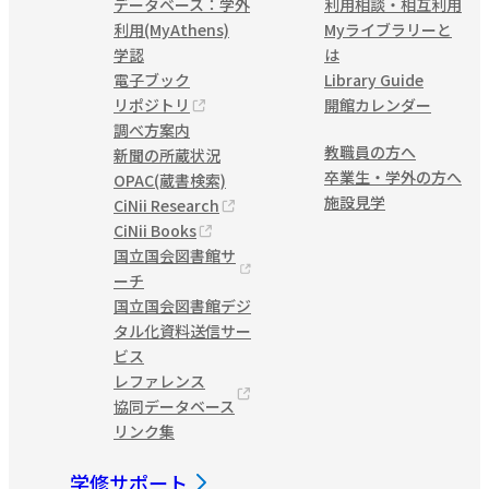
データベース：学外
利用相談・相互利用
利用(MyAthens)
Myライブラリーと
学認
は
電子ブック
Library Guide
リポジトリ
開館カレンダー
調べ方案内
教職員の方へ
新聞の所蔵状況
卒業生・学外の方へ
OPAC(蔵書検索)
施設見学
CiNii Research
CiNii Books
国立国会図書館サ
ーチ
国立国会図書館デジ
タル化資料送信サー
ビス
レファレンス
協同データベース
リンク集
学修サポート