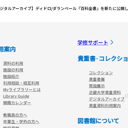
ジタルアーカイブ】ディドロ/ダランベール『百科全書』を新たに公開
学修サポート
用案内
貴重書·コレクシ
資料の利用
施設の利用
コレクション
施設紹介
貴重書展
利用相談・相互利用
常設展示
Myライブラリーとは
近畿大学貴重資料
Library Guide
デジタルアーカイブ
開館カレンダー
貴重資料利用案内
教職員の方へ
図書館について
卒業生・学外の方へ