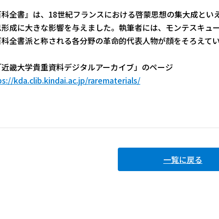
百科全書』は、18世紀フランスにおける啓蒙思想の集大成とい
思形成に大きな影響を与えました。執筆者には、モンテスキュ
百科全書派と称される各分野の革命的代表人物が顔をそろえて
「近畿大学貴重資料デジタルアーカイブ」のページ
s://kda.clib.kindai.ac.jp/rarematerials/
一覧に戻る