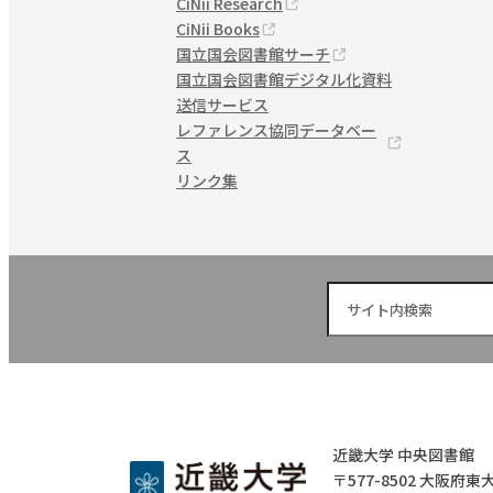
CiNii Research
CiNii Books
国立国会図書館サーチ
国立国会図書館デジタル化資料
送信サービス
レファレンス
協同データベー
ス
リンク集
近畿大学 中央図書館
〒577-8502 大阪府東