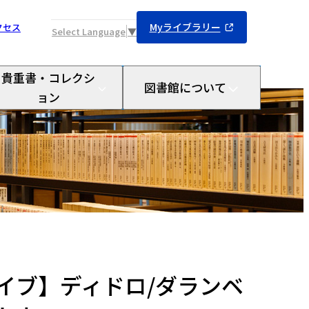
Myライブラリー
クセス
Select Language
▼
貴重書・コレクシ
図書館について
ョン
イブ】ディドロ/ダランベ