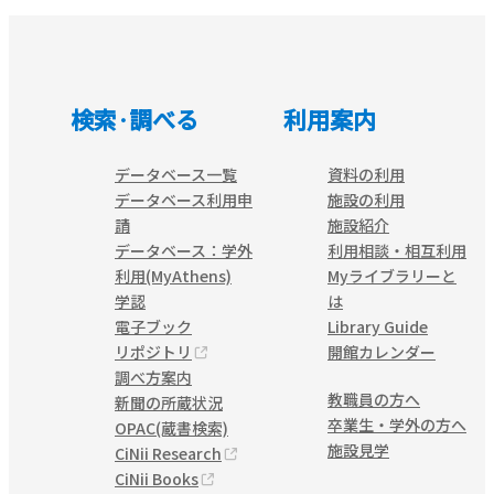
検索·調べる
利用案内
データベース一覧
資料の利用
データベース利用申
施設の利用
請
施設紹介
データベース：学外
利用相談・相互利用
利用(MyAthens)
Myライブラリーと
学認
は
電子ブック
Library Guide
リポジトリ
開館カレンダー
調べ方案内
教職員の方へ
新聞の所蔵状況
卒業生・学外の方へ
OPAC(蔵書検索)
施設見学
CiNii Research
CiNii Books