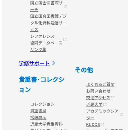
国立国会図書館サ
ーチ
国立国会図書館デジ
タル化資料送信サー
ビス
レファレンス
協同データベース
リンク集
学修サポート
その他
貴重書·コレクシ
よくあるご質問
ョン
お問い合わせ
交通アクセス
コレクション
近畿大学
貴重書展
アカデミックシア
常設展示
ター
近畿大学貴重資料
KUDOS