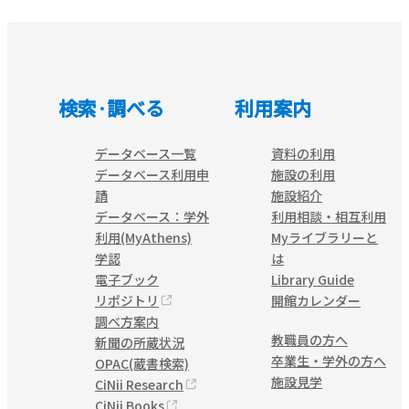
検索·調べる
利用案内
データベース一覧
資料の利用
データベース利用申
施設の利用
請
施設紹介
データベース：学外
利用相談・相互利用
利用(MyAthens)
Myライブラリーと
学認
は
電子ブック
Library Guide
リポジトリ
開館カレンダー
調べ方案内
教職員の方へ
新聞の所蔵状況
卒業生・学外の方へ
OPAC(蔵書検索)
施設見学
CiNii Research
CiNii Books