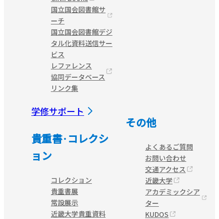
国立国会図書館サ
ーチ
国立国会図書館デジ
タル化資料送信サー
ビス
レファレンス
協同データベース
リンク集
学修サポート
その他
貴重書·コレクシ
よくあるご質問
ョン
お問い合わせ
交通アクセス
コレクション
近畿大学
貴重書展
アカデミックシア
常設展示
ター
近畿大学貴重資料
KUDOS