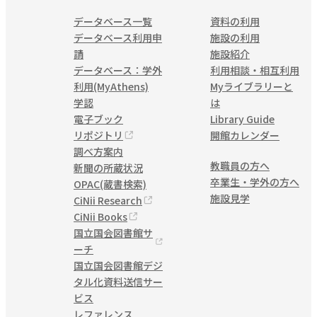
データベース一覧
資料の利用
データベース利用申
施設の利用
請
施設紹介
データベース：学外
利用相談・相互利用
利用(MyAthens)
Myライブラリーと
学認
は
電子ブック
Library Guide
リポジトリ
開館カレンダー
調べ方案内
教職員の方へ
新聞の所蔵状況
卒業生・学外の方へ
OPAC(蔵書検索)
施設見学
CiNii Research
CiNii Books
国立国会図書館サ
ーチ
国立国会図書館デジ
タル化資料送信サー
ビス
レファレンス