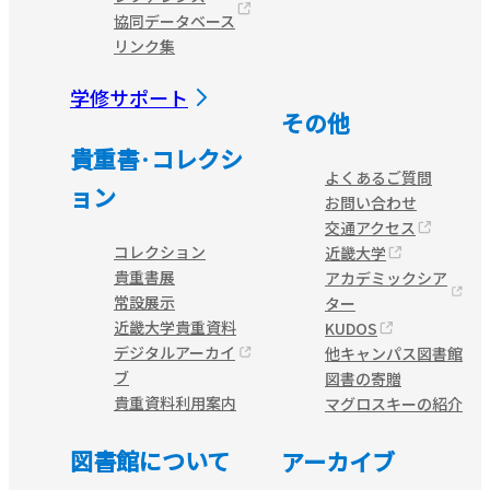
協同データベース
リンク集
学修サポート
その他
貴重書·コレクシ
よくあるご質問
ョン
お問い合わせ
交通アクセス
コレクション
近畿大学
貴重書展
アカデミックシア
常設展示
ター
近畿大学貴重資料
KUDOS
デジタルアーカイ
他キャンパス図書館
ブ
図書の寄贈
貴重資料利用案内
マグロスキーの紹介
図書館について
アーカイブ