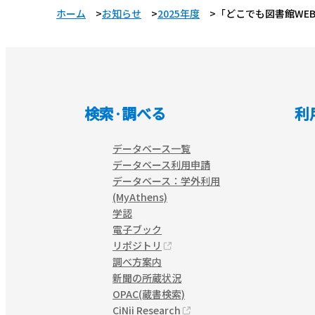
ホーム
お知らせ
2025年度
「どこでも図書館WE
検索·調べる
利
データベース一覧
データベース利用申請
データベース：学外利用
(MyAthens)
学認
電子ブック
リポジトリ
調べ方案内
新聞の所蔵状況
OPAC(蔵書検索)
CiNii Research