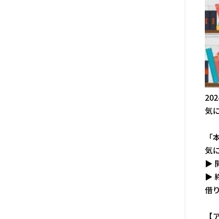
2
気
「
気
▶
▶ 
借
【