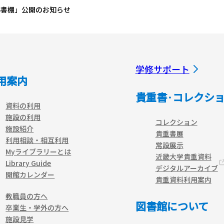
B書棚」公開のお知らせ
学修サポート
用案内
貴重書·コレクシ
資料の利用
施設の利用
コレクション
施設紹介
貴重書展
利用相談・相互利用
常設展示
Myライブラリーとは
近畿大学貴重資料
Library Guide
デジタルアーカイブ
開館カレンダー
貴重資料利用案内
教職員の方へ
図書館について
卒業生・学外の方へ
施設見学