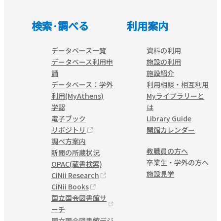
検索·調べる
利用案内
データベース一覧
資料の利用
データベース利用申
施設の利用
請
施設紹介
データベース：学外
利用相談・相互利用
利用(MyAthens)
Myライブラリーと
学認
は
電子ブック
Library Guide
リポジトリ
開館カレンダー
調べ方案内
教職員の方へ
新聞の所蔵状況
卒業生・学外の方へ
OPAC(蔵書検索)
施設見学
CiNii Research
CiNii Books
国立国会図書館サ
ーチ
国立国会図書館デジ