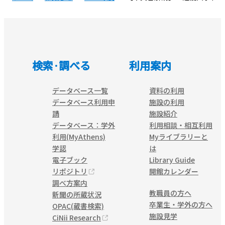
検索·調べる
利用案内
データベース一覧
資料の利用
データベース利用申
施設の利用
請
施設紹介
データベース：学外
利用相談・相互利用
利用(MyAthens)
Myライブラリーと
学認
は
電子ブック
Library Guide
リポジトリ
開館カレンダー
調べ方案内
教職員の方へ
新聞の所蔵状況
卒業生・学外の方へ
OPAC(蔵書検索)
施設見学
CiNii Research