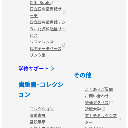
CiNii Books
国立国会図書館サ
ーチ
国立国会図書館デジ
タル化資料送信サー
ビス
レファレンス
協同データベース
リンク集
学修サポート
その他
貴重書·コレクシ
よくあるご質問
ョン
お問い合わせ
交通アクセス
コレクション
近畿大学
貴重書展
アカデミックシア
常設展示
ター