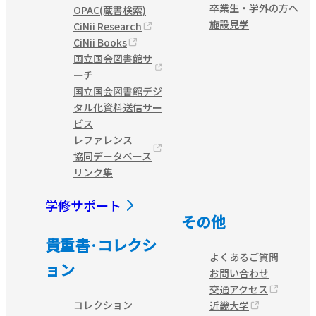
卒業生・学外の方へ
OPAC(蔵書検索)
施設見学
CiNii Research
CiNii Books
国立国会図書館サ
ーチ
国立国会図書館デジ
タル化資料送信サー
ビス
レファレンス
協同データベース
リンク集
学修サポート
その他
貴重書·コレクシ
よくあるご質問
ョン
お問い合わせ
交通アクセス
コレクション
近畿大学