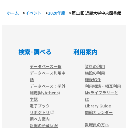
ホーム
イベント
2020年度
第11回 近畿大学中央図書館貴
検索·調べる
利用案内
データベース一覧
資料の利用
データベース利用申
施設の利用
請
施設紹介
データベース：学外
利用相談・相互利用
利用(MyAthens)
Myライブラリーと
学認
は
電子ブック
Library Guide
リポジトリ
開館カレンダー
調べ方案内
教職員の方へ
新聞の所蔵状況