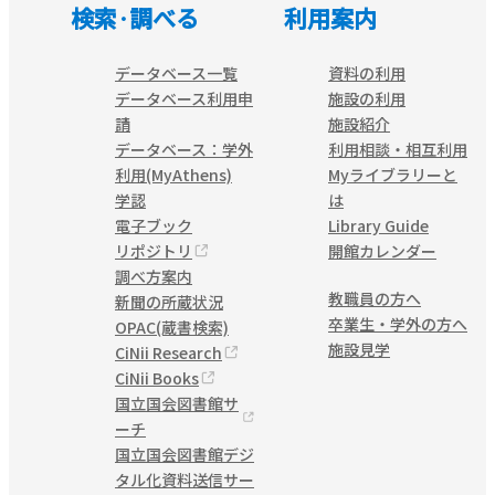
検索·調べる
利用案内
データベース一覧
資料の利用
データベース利用申
施設の利用
請
施設紹介
データベース：学外
利用相談・相互利用
利用(MyAthens)
Myライブラリーと
学認
は
電子ブック
Library Guide
リポジトリ
開館カレンダー
調べ方案内
教職員の方へ
新聞の所蔵状況
卒業生・学外の方へ
OPAC(蔵書検索)
施設見学
CiNii Research
CiNii Books
国立国会図書館サ
ーチ
国立国会図書館デジ
タル化資料送信サー