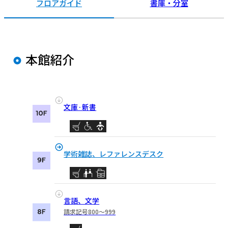
フロアガイド
書庫・分室
本館紹介
文庫·新書
学術雑誌、レファレンスデスク
言語、文学
請求記号800〜999