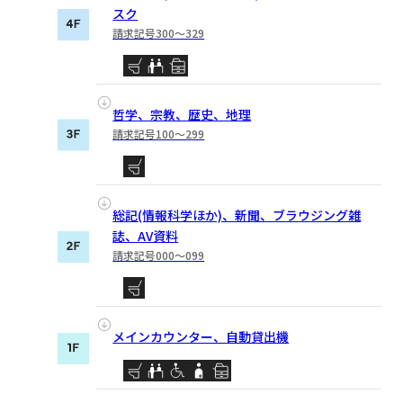
スク
請求記号300〜329
哲学、宗教、歴史、地理
請求記号100〜299
総記(情報科学ほか)、新聞、ブラウジング雑
誌、AV資料
請求記号000〜099
メインカウンター、自動貸出機