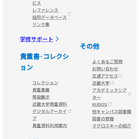
ビス
レファレンス
協同データベース
リンク集
学修サポート
その他
貴重書·コレクシ
よくあるご質問
ョン
お問い合わせ
交通アクセス
コレクション
近畿大学
貴重書展
アカデミックシア
常設展示
ター
近畿大学貴重資料
KUDOS
デジタルアーカイ
他キャンパス図書館
ブ
図書の寄贈
貴重資料利用案内
マグロスキーの紹介