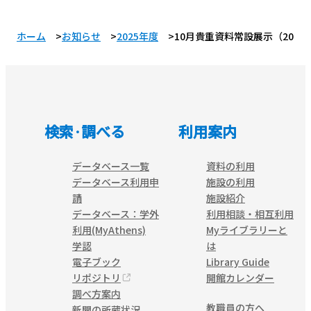
ホーム
お知らせ
2025年度
10月貴重資料常設展示（2025
検索·調べる
利用案内
データベース一覧
資料の利用
データベース利用申
施設の利用
請
施設紹介
データベース：学外
利用相談・相互利用
利用(MyAthens)
Myライブラリーと
学認
は
電子ブック
Library Guide
リポジトリ
開館カレンダー
調べ方案内
教職員の方へ
新聞の所蔵状況