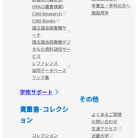
卒業生・学外の方へ
OPAC(蔵書検索)
施設見学
CiNii Research
CiNii Books
国立国会図書館サ
ーチ
国立国会図書館デジ
タル化資料送信サー
ビス
レファレンス
協同データベース
リンク集
学修サポート
その他
貴重書·コレクシ
よくあるご質問
ョン
お問い合わせ
交通アクセス
コレクション
近畿大学